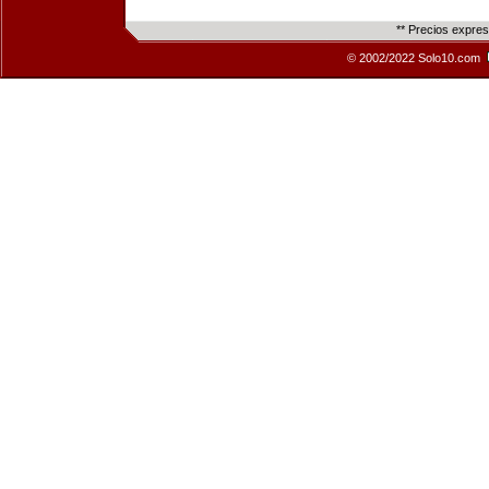
** Precios expre
© 2002/2022 Solo10.com