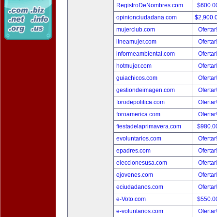
RegistroDeNombres.com
$600.0
opinionciudadana.com
$2,900.
mujerclub.com
Ofertar
lineamujer.com
Ofertar
informeambiental.com
Ofertar
hotmujer.com
Ofertar
guiachicos.com
Ofertar
gestiondeimagen.com
Ofertar
forodepolitica.com
Ofertar
foroamerica.com
Ofertar
fiestadelaprimavera.com
$980.0
evoluntarios.com
Ofertar
epadres.com
Ofertar
eleccionesusa.com
Ofertar
ejovenes.com
Ofertar
eciudadanos.com
Ofertar
e-Voto.com
$550.0
e-voluntarios.com
Ofertar