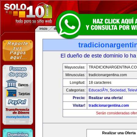
tradicionargent
El dueño de este dominio lo ha
Mayusculas:
TRADICIONARGENTINA.C
Minusculas:
tradicionargentina.com
Longitud:
18 caracteres
Categorias:
EducaciÃ³n
,
Sociedad
,
Telev
Precio:
Realizar una oferta!
Visitar!
tradicionargentina.com
Serán consideradas ofer
Realizar una Oferta