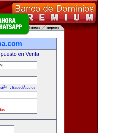
ina.com
 puesto en Venta
OM
isiÃ³n y EspectÃ¡culos
tas