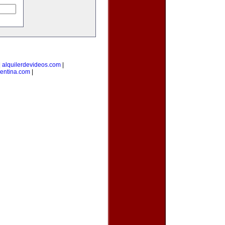
|
alquilerdevideos.com
|
gentina.com
|