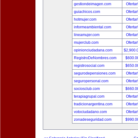
gestiondeimagen.com
Ofertar
guiachicos.com
Ofertar
hotmujer.com
Ofertar
informeambiental.com
Ofertar
lineamujer.com
Ofertar
mujerclub.com
Ofertar
opinionciudadana.com
$2,900.
RegistroDeNombres.com
$600.0
registrosocial.com
$650.0
segurodepensiones.com
Ofertar
seguropersonal.com
Ofertar
sociosclub.com
$660.0
terapiagrupal.com
Ofertar
tradicionargentina.com
Ofertar
votociudadano.com
Ofertar
zonadeseguridad.com
$990.0