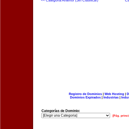
<< Categoria Anterior (Sin Clasificar)
Ca
Registro de Dominios
|
Web Hosting
|
D
Dominios Expirados
|
Industrias
|
Indu
Categorías de Dominio:
[Pág. princi