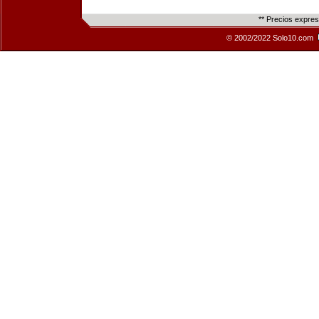
** Precios expre
© 2002/2022 Solo10.com