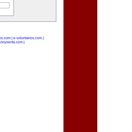
ios.com
|
e-voluntarios.com
|
cionyventa.com
|