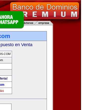
.com
 puesto en Venta
OS.COM
om
ferta!
com
tas