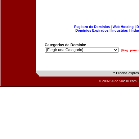
Registro de Dominios
|
Web Hosting
|
D
Dominios Expirados
|
Industrias
|
Indu
Categorías de Dominio:
[Pág. princi
** Precios expre
© 2002/2022 Solo10.com