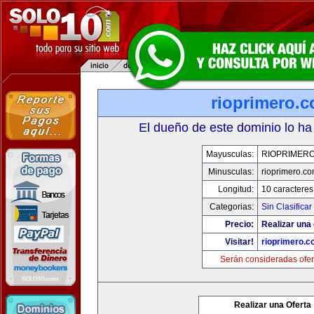
rioprimero.
El dueño de este dominio lo ha
Mayusculas:
RIOPRIMER
Minusculas:
rioprimero.c
Longitud:
10 caracteres
Categorias:
Sin Clasificar
Precio:
Realizar una 
Visitar!
rioprimero.c
Serán consideradas ofer
Realizar una Oferta