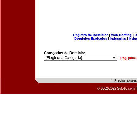
Registro de Dominios
|
Web Hosting
|
D
Dominios Expirados
|
Industrias
|
Indu
Categorías de Dominio:
[Pág. princi
** Precios expre
© 2002/2022 Solo10.com