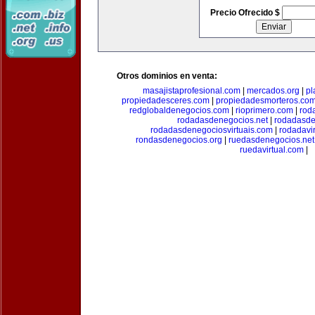
Precio Ofrecido $
Otros dominios en venta:
masajistaprofesional.com
|
mercados.org
|
pl
propiedadesceres.com
|
propiedadesmorteros.co
redglobaldenegocios.com
|
rioprimero.com
|
rod
rodadasdenegocios.net
|
rodadasde
rodadasdenegociosvirtuais.com
|
rodadavi
rondasdenegocios.org
|
ruedasdenegocios.net
ruedavirtual.com
|