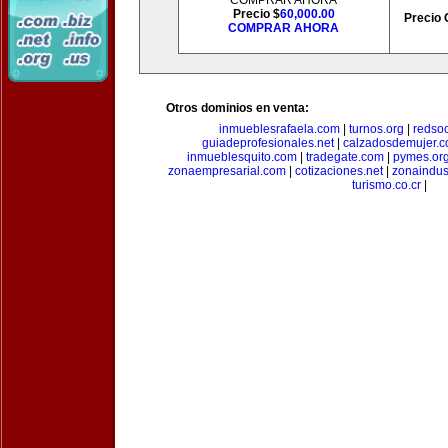
COMPRAR AHORA
Precio $
60,000.00
Precio 
COMPRAR AHORA
Otros dominios en venta:
inmueblesrafaela.com
|
turnos.org
|
redso
guiadeprofesionales.net
|
calzadosdemujer.
inmueblesquito.com
|
tradegate.com
|
pymes.or
zonaempresarial.com
|
cotizaciones.net
|
zonaindus
turismo.co.cr
|