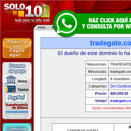
tradegate.c
El dueño de este dominio lo ha
Mayusculas:
TRADEGAT
Minusculas:
tradegate.c
Longitud:
9 caracteres
Categorias:
Sin Clasifica
Precio:
$60,000.00
Visitar!
tradegate.c
Serán consideradas ofer
R