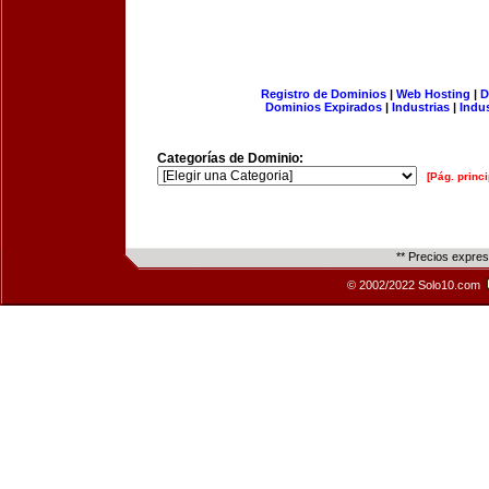
Registro de Dominios
|
Web Hosting
|
D
Dominios Expirados
|
Industrias
|
Indu
Categorías de Dominio:
[Pág. princi
** Precios expre
© 2002/2022 Solo10.com