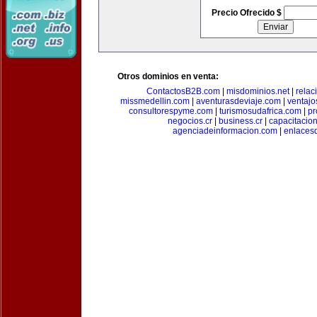
Precio Ofrecido $
Otros dominios en venta:
ContactosB2B.com
|
misdominios.net
|
rela
missmedellin.com
|
aventurasdeviaje.com
|
ventaj
consultorespyme.com
|
turismosudafrica.com
|
pr
negocios.cr
|
business.cr
|
capacitaci
agenciadeinformacion.com
|
enlaces