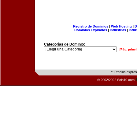
Registro de Dominios
|
Web Hosting
|
D
Dominios Expirados
|
Industrias
|
Indu
Categorías de Dominio:
[Pág. princi
** Precios expre
© 2002/2022 Solo10.com