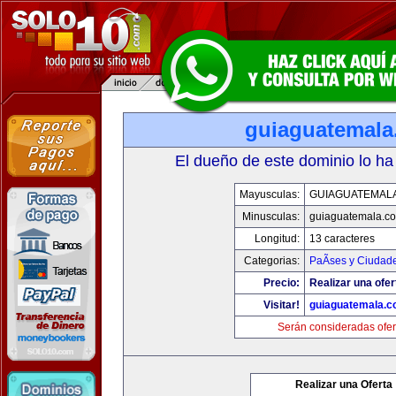
guiaguatemal
El dueño de este dominio lo ha
Mayusculas:
GUIAGUATEMAL
Minusculas:
guiaguatemala.c
Longitud:
13 caracteres
Categorias:
PaÃ­ses y Ciudad
Precio:
Realizar una ofer
Visitar!
guiaguatemala.
Serán consideradas ofer
Realizar una Oferta