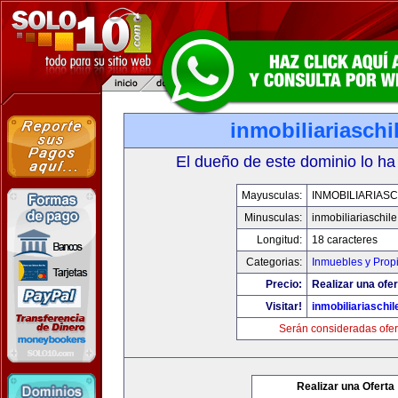
inmobiliariasch
El dueño de este dominio lo ha
Mayusculas:
INMOBILIARIAS
Minusculas:
inmobiliariaschil
Longitud:
18 caracteres
Categorias:
Inmuebles y Prop
Precio:
Realizar una ofer
Visitar!
inmobiliariaschi
Serán consideradas ofer
Realizar una Oferta