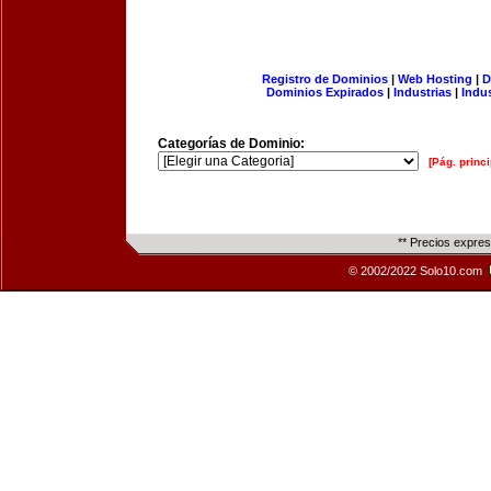
Registro de Dominios
|
Web Hosting
|
D
Dominios Expirados
|
Industrias
|
Indu
Categorías de Dominio:
[Pág. princi
** Precios expre
© 2002/2022 Solo10.com