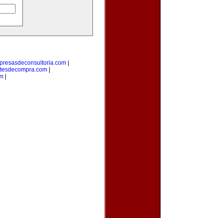
resasdeconsultoria.com
|
tesdecompra.com
|
m
|