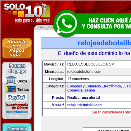
relojesdebolsil
El dueño de este dominio lo ha
Mayusculas:
RELOJESDEBOLSILLO.COM
Minusculas:
relojesdebolsillo.com
Longitud:
17 caracteres
Categorias:
Compras y Comercio ElectrÃ³nico
,
Jueg
Comercializacion
Precio:
Realizar una oferta!
Visitar!
relojesdebolsillo.com
Serán consideradas ofer