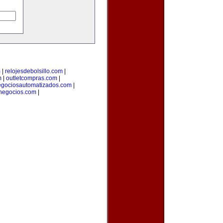
m
|
relojesdebolsillo.com
|
m
|
outletcompras.com
|
gociosautomatizados.com
|
anegocios.com
|