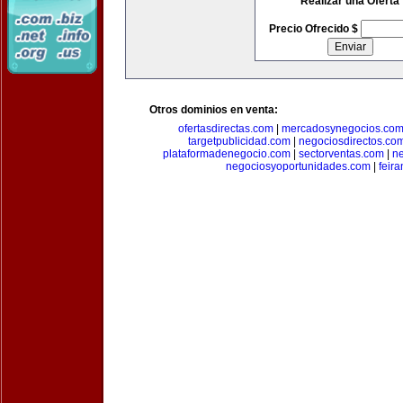
Realizar una Oferta
Precio Ofrecido $
Otros dominios en venta:
ofertasdirectas.com
|
mercadosynegocios.co
targetpublicidad.com
|
negociosdirectos.co
plataformadenegocio.com
|
sectorventas.com
|
ne
negociosyoportunidades.com
|
feir